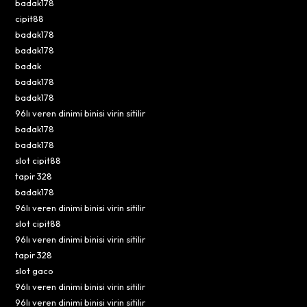
badak178
cipit88
badak178
badak178
badak
badak178
badak178
96lı veren dinimi binisi virin sitilir
badak178
badak178
slot cipit88
tapir 328
badak178
96lı veren dinimi binisi virin sitilir
slot cipit88
96lı veren dinimi binisi virin sitilir
tapir 328
slot gaco
96lı veren dinimi binisi virin sitilir
96lı veren dinimi binisi virin sitilir