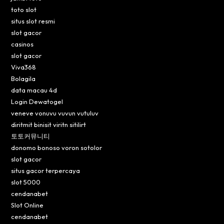
toto slot
situs slot resmi
slot gacor
casinos
slot gacor
Viva368
Bolagila
data macau 4d
Login Dewatogel
veneve vonuvu vuvun vutuluv
diritmit binisit viritn sitilirt
토토커뮤니티
donomo bonoso voron sotolor
slot gacor
situs gacor terpercaya
slot 5000
cendanabet
Slot Online
cendanabet