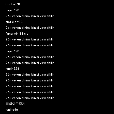
badak178
tapir 328
96lı veren dinimi binisi virin sitilir
slot cipit88
96lı veren dinimi binisi virin sitilir
fang win 88 slot
96lı veren dinimi binisi virin sitilir
96lı veren dinimi binisi virin sitilir
tapir 328
96lı veren dinimi binisi virin sitilir
96lı veren dinimi binisi virin sitilir
tapir 328
96lı veren dinimi binisi virin sitilir
96lı veren dinimi binisi virin sitilir
96lı veren dinimi binisi virin sitilir
96lı veren dinimi binisi virin sitilir
96lı veren dinimi binisi virin sitilir
해외야구중계
juni toto