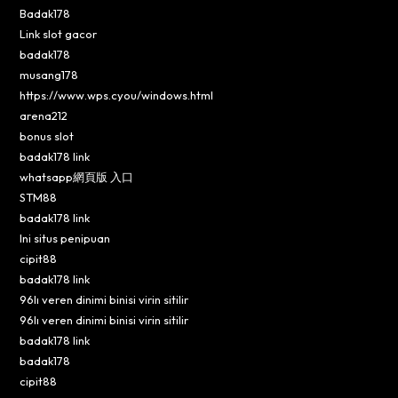
Badak178
Link slot gacor
badak178
musang178
https://www.wps.cyou/windows.html
arena212
bonus slot
badak178 link
whatsapp網頁版 入口
STM88
badak178 link
Ini situs penipuan
cipit88
badak178 link
96lı veren dinimi binisi virin sitilir
96lı veren dinimi binisi virin sitilir
badak178 link
badak178
cipit88