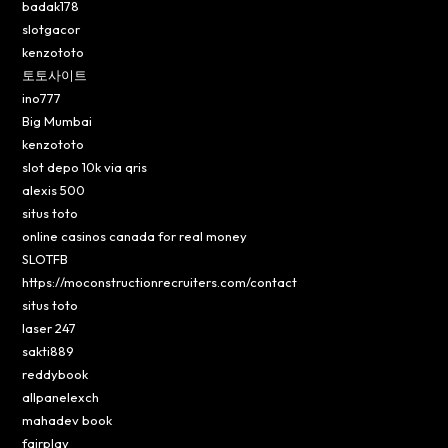
badak178
slotgacor
kenzototo
토토사이트
ino777
Big Mumbai
kenzototo
slot depo 10k via qris
alexis 500
situs toto
online casinos canada for real money
SLOTFB
https://moconstructionrecruiters.com/contact
situs toto
laser 247
sakti889
reddybook
allpanelexch
mahadev book
fairplay