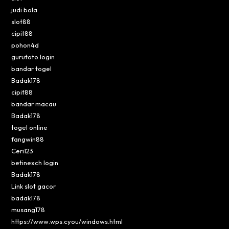
judi bola
slot88
cipit88
pohon4d
gurutoto login
bandar togel
Badak178
cipit88
bandar macau
Badak178
togel online
fangwin88
Ceri123
betinexch login
Badak178
Link slot gacor
badak178
musang178
https://www.wps.cyou/windows.html