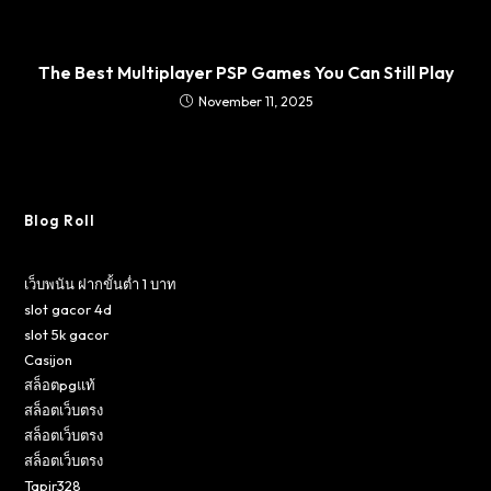
The Best Multiplayer PSP Games You Can Still Play
November 11, 2025
Blog Roll
เว็บพนัน ฝากขั้นต่ำ 1 บาท
slot gacor 4d
slot 5k gacor
Casijon
สล็อตpgแท้
สล็อตเว็บตรง
สล็อตเว็บตรง
สล็อตเว็บตรง
Tapir328