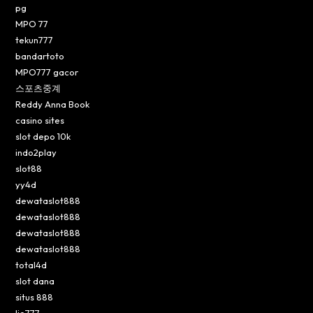
pg
MPO 77
tekun777
bandartoto
MPO777 gacor
스포츠중계
Reddy Anna Book
casino sites
slot depo 10k
indo2play
slot88
yy4d
dewataslot888
dewataslot888
dewataslot888
dewataslot888
total4d
slot dana
situs 888