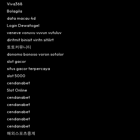
Viva368
Bolagila
data macau 4d
Login Dewatogel
veneve vonuvu vuvun vutuluv
diritmit binisit viritn sitilirt
토토커뮤니티
donomo bonoso voron sotolor
slot gacor
situs gacor terpercaya
slot 5000
cendanabet
Slot Online
cendanabet
cendanabet
cendanabet
cendanabet
cendanabet
해외스포츠중계