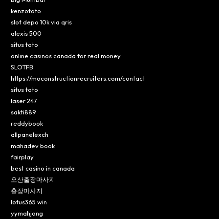
kenzototo
slot depo 10k via qris
alexis 500
situs toto
online casinos canada for real money
SLOTFB
https://moconstructionrecruiters.com/contact
situs toto
laser 247
sakti889
reddybook
allpanelexch
mahadev book
fairplay
best casino in canada
오산출장마사지
출장마사지
lotus365 win
yymahjong