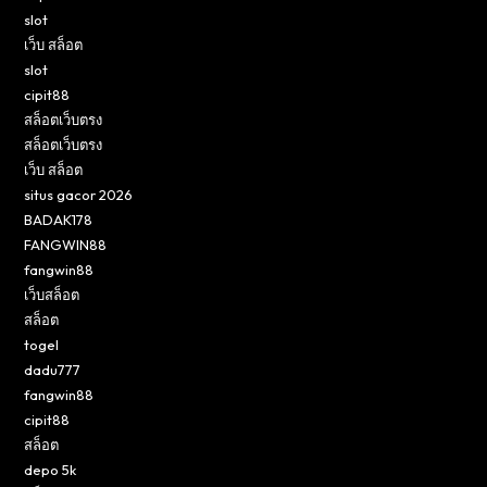
slot
เว็บ สล็อต
slot
cipit88
สล็อตเว็บตรง
สล็อตเว็บตรง
เว็บ สล็อต
situs gacor 2026
BADAK178
FANGWIN88
fangwin88
เว็บสล็อต
สล็อต
togel
dadu777
fangwin88
cipit88
สล็อต
depo 5k