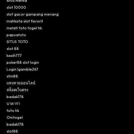
situs mei4d
slot 10000
slot gacor gampang menang
mahkota slot favorit
melati toto togel hk
papuatoto
SITUS TOTO
slot 88
kasih777
poker88 slot login
Login Igamble247
stm88
แทงหวยออนไลน์
สล็อตเว็บตรง
badak178
บาคาร่า
toto hk
Omtogel
badak178
slot88