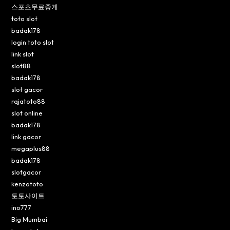
스포츠무료중계
toto slot
badak178
login toto slot
link slot
slot88
badak178
slot gacor
rajatoto88
slot online
badak178
link gacor
megaplus88
badak178
slotgacor
kenzototo
토토사이트
ino777
Big Mumbai