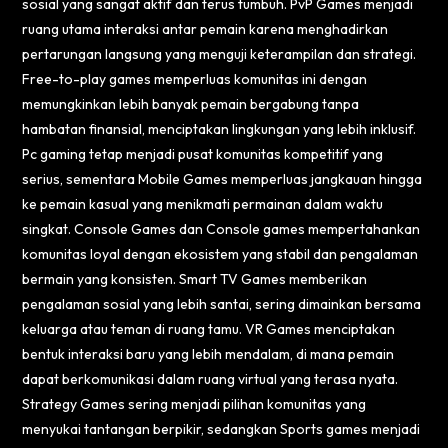
sosial yang sangat aktif dan terus tumbuh. PvP Games menjadi
ruang utama interaksi antar pemain karena menghadirkan
pertarungan langsung yang menguji keterampilan dan strategi.
Free-to-play games memperluas komunitas ini dengan
memungkinkan lebih banyak pemain bergabung tanpa
hambatan finansial, menciptakan lingkungan yang lebih inklusif.
Pc gaming tetap menjadi pusat komunitas kompetitif yang
serius, sementara Mobile Games memperluas jangkauan hingga
ke pemain kasual yang menikmati permainan dalam waktu
singkat. Console Games dan Console games mempertahankan
komunitas loyal dengan ekosistem yang stabil dan pengalaman
bermain yang konsisten. Smart TV Games memberikan
pengalaman sosial yang lebih santai, sering dimainkan bersama
keluarga atau teman di ruang tamu. VR Games menciptakan
bentuk interaksi baru yang lebih mendalam, di mana pemain
dapat berkomunikasi dalam ruang virtual yang terasa nyata.
Strategy Games sering menjadi pilihan komunitas yang
menyukai tantangan berpikir, sedangkan Sports games menjadi