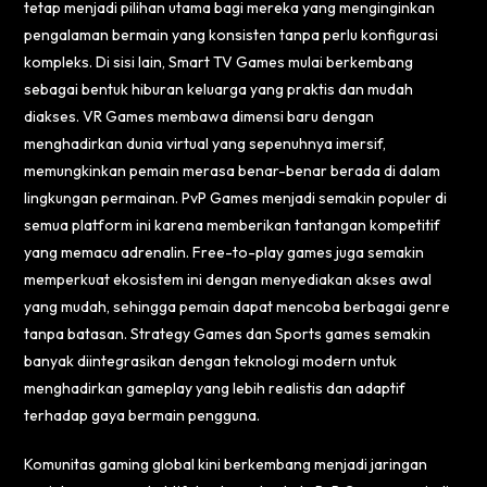
tetap menjadi pilihan utama bagi mereka yang menginginkan
pengalaman bermain yang konsisten tanpa perlu konfigurasi
kompleks. Di sisi lain, Smart TV Games mulai berkembang
sebagai bentuk hiburan keluarga yang praktis dan mudah
diakses. VR Games membawa dimensi baru dengan
menghadirkan dunia virtual yang sepenuhnya imersif,
memungkinkan pemain merasa benar-benar berada di dalam
lingkungan permainan. PvP Games menjadi semakin populer di
semua platform ini karena memberikan tantangan kompetitif
yang memacu adrenalin. Free-to-play games juga semakin
memperkuat ekosistem ini dengan menyediakan akses awal
yang mudah, sehingga pemain dapat mencoba berbagai genre
tanpa batasan. Strategy Games dan Sports games semakin
banyak diintegrasikan dengan teknologi modern untuk
menghadirkan gameplay yang lebih realistis dan adaptif
terhadap gaya bermain pengguna.
Komunitas gaming global kini berkembang menjadi jaringan