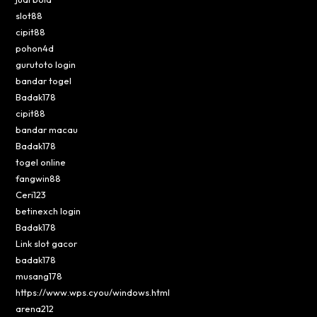
slot88
cipit88
pohon4d
gurutoto login
bandar togel
Badak178
cipit88
bandar macau
Badak178
togel online
fangwin88
Ceri123
betinexch login
Badak178
Link slot gacor
badak178
musang178
https://www.wps.cyou/windows.html
arena212