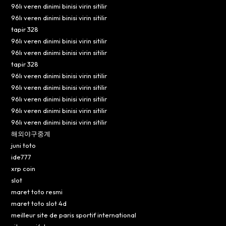
96lı veren dinimi binisi virin sitilir
96lı veren dinimi binisi virin sitilir
tapir 328
96lı veren dinimi binisi virin sitilir
96lı veren dinimi binisi virin sitilir
tapir 328
96lı veren dinimi binisi virin sitilir
96lı veren dinimi binisi virin sitilir
96lı veren dinimi binisi virin sitilir
96lı veren dinimi binisi virin sitilir
96lı veren dinimi binisi virin sitilir
해외야구중계
juni toto
ide777
xrp coin
slot
maret toto resmi
maret toto slot 4d
meilleur site de paris sportif international