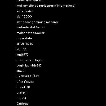
meilleur site de paris sportif international
situs mei4d
slot 10000
slot gacor gampang menang
mahkota slot favorit
melati toto togel hk
papuatoto
SITUS TOTO
slot 88
kasih777
poker88 slot login
Login Igamble247
stm88
แทงหวยออนไลน์
สล็อตเว็บตรง
badak178
บาคาร่า
toto hk
Omtogel