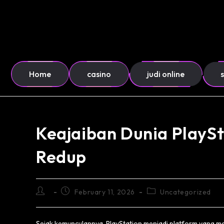
Home
casino
judi online
Keajaiban Dunia PlaySt
Redup
February 11, 2026
Uncategorized
Sejak kemunculannya, PlayStation menjadi platform yang 