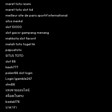
maret toto resmi
maret toto slot 4d
meilleur site de paris sportif international
situs mei4d
slot 10000
slot gacor gampang menang
mahkota slot favorit
melati toto togel hk
papuatoto
SITUS TOTO
slot 88
kasih777
poker88 slot login
Login Igamble247
stm88
แทงหวยออนไลน์
สล็อตเว็บตรง
badak178
บาคาร่า