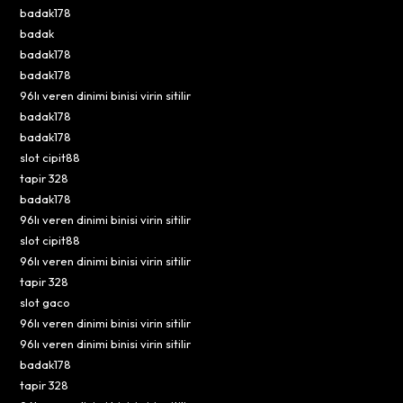
badak178
badak
badak178
badak178
96lı veren dinimi binisi virin sitilir
badak178
badak178
slot cipit88
tapir 328
badak178
96lı veren dinimi binisi virin sitilir
slot cipit88
96lı veren dinimi binisi virin sitilir
tapir 328
slot gaco
96lı veren dinimi binisi virin sitilir
96lı veren dinimi binisi virin sitilir
badak178
tapir 328