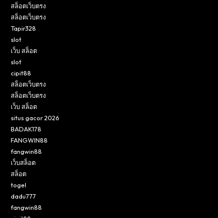
สล็อตเว็บตรง
สล็อตเว็บตรง
Tapir328
slot
เว็บ สล็อต
slot
cipit88
สล็อตเว็บตรง
สล็อตเว็บตรง
เว็บ สล็อต
situs gacor 2026
BADAK178
FANGWIN88
fangwin88
เว็บสล็อต
สล็อต
togel
dadu777
fangwin88