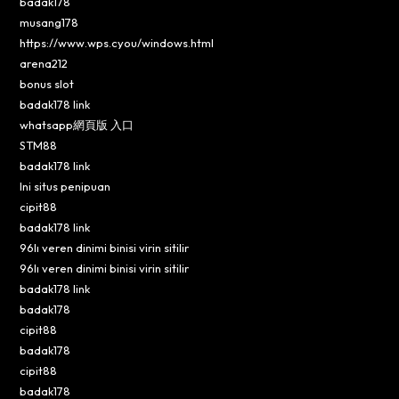
badak178
musang178
https://www.wps.cyou/windows.html
arena212
bonus slot
badak178 link
whatsapp網頁版 入口
STM88
badak178 link
Ini situs penipuan
cipit88
badak178 link
96lı veren dinimi binisi virin sitilir
96lı veren dinimi binisi virin sitilir
badak178 link
badak178
cipit88
badak178
cipit88
badak178