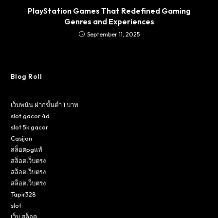
PlayStation Games That Redefined Gaming
Genres and Experiences
September 11, 2025
Blog Roll
เว็บพนัน ฝากขั้นต่ำ 1 บาท
slot gacor 4d
slot 5k gacor
Casijon
สล็อตpgแท้
สล็อตเว็บตรง
สล็อตเว็บตรง
สล็อตเว็บตรง
Tapir328
slot
เว็บ สล็อต