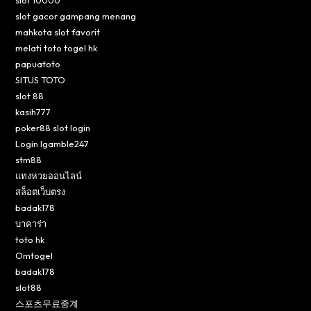
slot 10000
slot gacor gampang menang
mahkota slot favorit
melati toto togel hk
papuatoto
SITUS TOTO
slot 88
kasih777
poker88 slot login
Login Igamble247
stm88
แทงหวยออนไลน์
สล็อตเว็บตรง
badak178
บาคาร่า
toto hk
Omtogel
badak178
slot88
스포츠무료중계