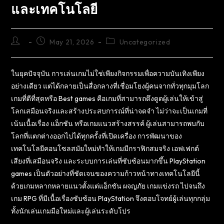
และเทคโนโลยี
May 21, 2026
Uncategorized
ในยุคปัจจุบัน การเล่นเกมไม่ใช่เพียงกิจกรรมเพื่อความบันเทิงเพียง
อย่างเดียว แต่ได้กลายเป็นสื่อกลางที่เชื่อมโยงผู้คนจากทั่วทุกมุมโลก
เกมที่ดีที่สุดหรือ Best games คือเกมที่สามารถดึงดูดผู้เล่นให้เข้าสู่
โลกเสมือนจริงและสร้างประสบการณ์ที่น่าจดจำ ไม่ว่าจะเป็นเกมที่
เน้นเนื้อเรื่อง แอ็กชัน หรือเกมแนวสร้างสรรค์ ผู้เล่นสามารถพบกับ
โลกที่แตกต่างออกไปได้ทุกครั้งที่เปิดเครื่อง การพัฒนาของ
เทคโนโลยีคอนโซลสมัยใหม่ทำให้เกมมีกราฟิกสมจริง เอฟเฟกต์
เสียงที่เสมือนจริง และระบบการเล่นที่ซับซ้อนมากขึ้น PlayStation
games เป็นตัวอย่างที่ชัดเจนของความก้าวหน้าทางเทคโนโลยีนี้
ด้วยเกมหลากหลายแนวตั้งแต่แอ็กชัน ผจญภัย เกมแข่งรถ ไปจนถึง
เกม RPG ที่มีเนื้อเรื่องซับซ้อน PlayStation จึงตอบโจทย์ผู้เล่นทุกกลุ่ม
ทั้งนักเล่นเกมมือใหม่และผู้เล่นระดับโปร