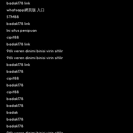
badak178 link
whatsapp網頁版 入口
STM88
badak178 link
Ini situs penipuan
cipit88
badak178 link
96lı veren dinimi binisi virin sitilir
96lı veren dinimi binisi virin sitilir
badak178 link
badak178
cipit88
badak178
cipit88
badak178
badak178
badak
badak178
badak178
96lı veren dinimi binisi virin sitilir