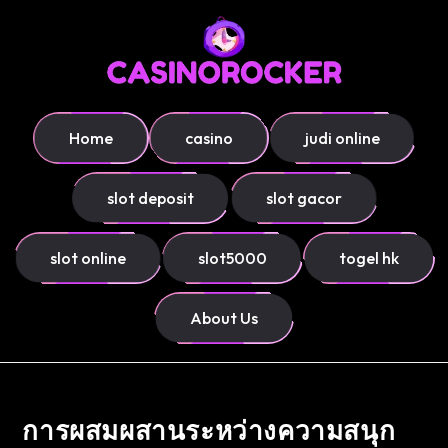
Home
casino
judi online
slot deposit
slot gacor
slot online
slot5000
togel hk
About Us
การผสมผสานระหว่างความสนุก