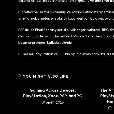
ekrana kilitledi. Bu seri, PlayStation’ın gücünü ve
deneme bon
Bloodborne ise zorlu oynanışı ve karanlık atmosferiyle fark
en iyi örneklerinden biri olarak kabul ediliyor. Bu oyun, oy
PSP’de ise Final Fantasy serisi büyük başarı yakaladı. RPG türü
platformda bile oyuncuları etkiledi. Ayrıca Metal Gear Solid:
başarısına önemli katkıda bulundu.
Bu seriler, PlayStation ve PSP’nin oyun dünyasındaki kalıcı etk
YOU MIGHT ALSO LIKE
Gaming Across Devices:
The Art
PlayStation, Xbox, PSP, and PC
PlaySt
Nar
April 1, 2026