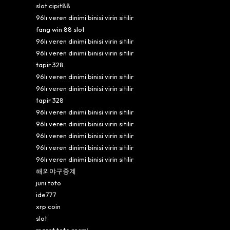
slot cipit88
96lı veren dinimi binisi virin sitilir
fang win 88 slot
96lı veren dinimi binisi virin sitilir
96lı veren dinimi binisi virin sitilir
tapir 328
96lı veren dinimi binisi virin sitilir
96lı veren dinimi binisi virin sitilir
tapir 328
96lı veren dinimi binisi virin sitilir
96lı veren dinimi binisi virin sitilir
96lı veren dinimi binisi virin sitilir
96lı veren dinimi binisi virin sitilir
96lı veren dinimi binisi virin sitilir
해외야구중계
juni toto
ide777
xrp coin
slot
maret toto resmi