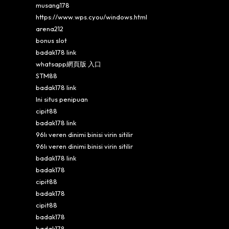
musang178
https://www.wps.cyou/windows.html
arena212
bonus slot
badak178 link
whatsapp網頁版 入口
STM88
badak178 link
Ini situs penipuan
cipit88
badak178 link
96lı veren dinimi binisi virin sitilir
96lı veren dinimi binisi virin sitilir
badak178 link
badak178
cipit88
badak178
cipit88
badak178
badak178