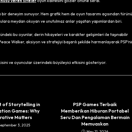
usu veren siteler
oyun kalitesini gözler önüne serdi.
lı bir deneyim sunuyor. Hem grafik hem de oyun tasarımı açısından türün
unculara meydan okuyan ve unutulmaz anlar yaşatan yapımlardan biri.
ndeki bu oyunlar, derin hikayeleri ve karakter gelişimleri ile taşınabilir
 Peace Walker, aksiyon ve stratejiyi başarılı şekilde harmanlayarak PSP’ni
isini ve oyuncular üzerindeki büyüleyici etkisini gösteriyor.
 of Storytelling in
PSP Games Terbaik
ation Games: Why
Memberikan Hiburan Portabel
rative Matters
Seru Dan Pengalaman Bermain
Memuaskan
September 3, 2025
May 21, 2026