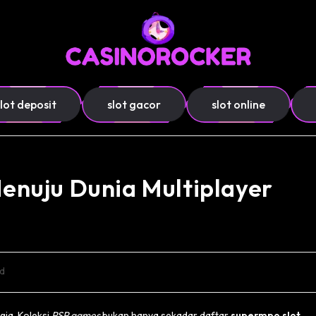
slot deposit
slot gacor
slot online
nuju Dunia Multiplayer
ed
gia. Koleksi
PSP games
bukan hanya sekadar daftar
supermpo slot