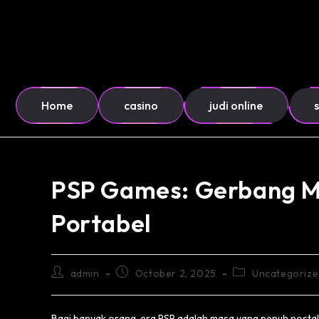
Home
casino
judi online
PSP Games: Gerbang Me
Portabel
admin
October 2, 2025
Uncategoriz
Bagi banyak orang, era PSP adalah masa yang penuh nostal