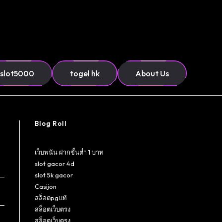
slot5000
togel hk
About Us
Blog Roll
เว็บพนัน ฝากขั้นต่ำ 1 บาท
slot gacor 4d
slot 5k gacor
Casijon
สล็อตpgแท้
สล็อตเว็บตรง
สล็อตเว็บตรง