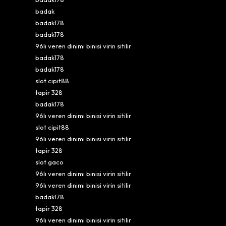
badak
badak178
badak178
96lı veren dinimi binisi virin sitilir
badak178
badak178
slot cipit88
tapir 328
badak178
96lı veren dinimi binisi virin sitilir
slot cipit88
96lı veren dinimi binisi virin sitilir
tapir 328
slot gaco
96lı veren dinimi binisi virin sitilir
96lı veren dinimi binisi virin sitilir
badak178
tapir 328
96lı veren dinimi binisi virin sitilir